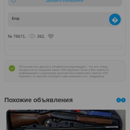
Добавить в избранное
�
Егор
№ 76671,
262,
Пользователь данного объявления подтвердил , что его товар
продается не нарушая закон «Об Оружии» Если у Вас имеется
информация о нарушении данным пользователем закона «Об
Оружии» то просим сообщить нам написав в тех. поддержку
Похожие объявления