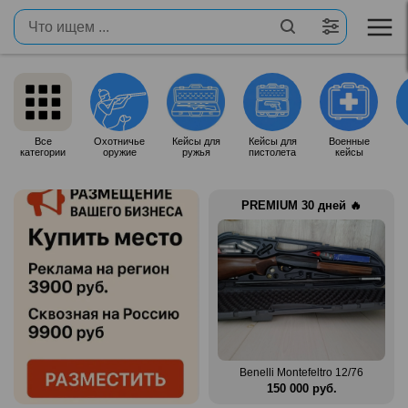
Все
Охотничье
Кейсы для
Кейсы для
Военные
категории
оружие
ружья
пистолета
кейсы
PREMIUM 30 дней 🔥
Продам итальянское ружье
n Mag
Silma M70
Benelli Montefeltro 12/76
.
80 000 руб.
150 000 руб.