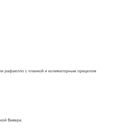
лли рафаелло с планкой и колиматорным прицелом
нкой Вивера