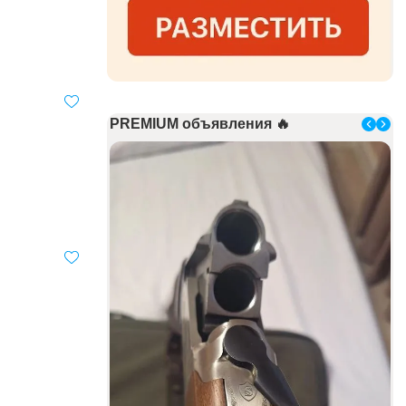
PREMIUM объявления 🔥
Be
15