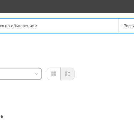
- Росс
ра