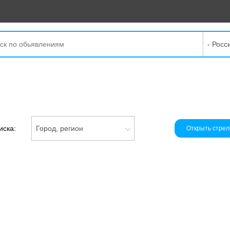
- Росс
иска:
Город, регион
Открыть стрел