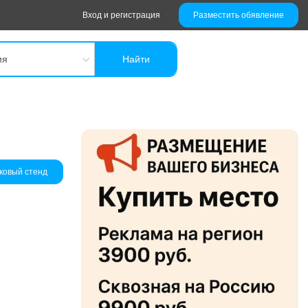
Вход и регистрация
Разместить обявление
ия
Найти
ковый стенд