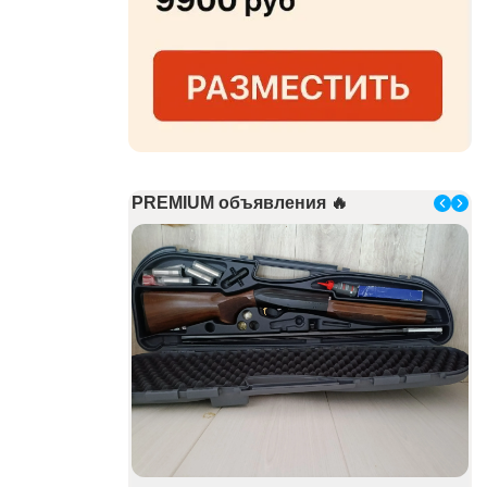
PREMIUM объявления 🔥
Za
38