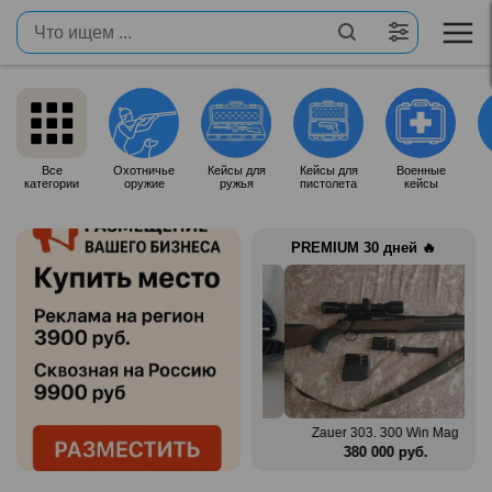
Все
Охотничье
Кейсы для
Кейсы для
Военные
категории
оружие
ружья
пистолета
кейсы
PREMIUM 30 дней 🔥
n Mag
Benelli Montefeltro 12/76
Zauer 303. 300 Win Mag
.
150 000 руб.
380 000 руб.