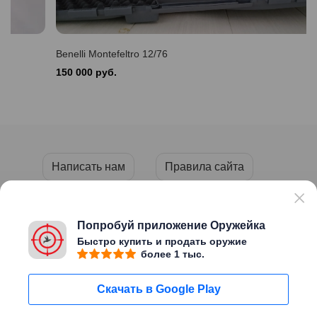
Benelli Montefeltro 12/76
150 000 руб.
Написать нам
Правила сайта
Пользовательское соглашение
Политика конфиденциальности
Попробуй приложение Оружейка
Быстро купить и продать оружие
более 1 тыс.
Copyright © 2026 «ОРУЖЕЙКА»
Скачать в Google Play
Сайт создан
Migweb
Пользуясь этим сайтом Вы
Мне уже есть
подтверждаете, что вам исполнилось