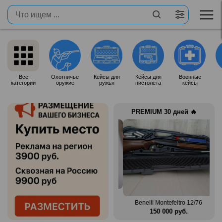
Все
Охотничье
Кейсы для
Кейсы для
Военные
категории
оружие
ружья
пистолета
кейсы
PREMIUM 30 дней 🔥
Продам итальянское ружье
n Mag
Silma M70
Benelli Montefeltro 12/76
.
80 000 руб.
150 000 руб.