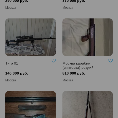
250 000 руб.
370 000 руб.
Москва
Москва
Тигр 01
Москва карабин
(винтовка) редкий
экземпляр
140 000 руб.
810 000 руб.
коллекционное Sommer
& Ockenfuß
Москва
Москва