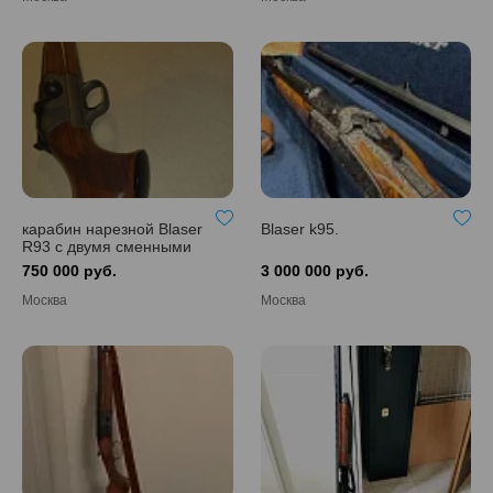
карабин нарезной Blaser
Blaser k95.
R93 с двумя сменными
стволами (308Win с
750 000 руб.
3 000 000 руб.
дополнительным
стволом 223Rem)
Москва
Москва