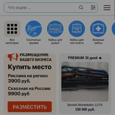
Все
Охотничье
Кейсы для
Кейсы для
Военные
категории
оружие
ружья
пистолета
кейсы
PREMIUM 30 дней 🔥
Продам итальянское ружье
n Mag
Silma M70
Benelli Montefeltro 12/76
.
80 000 руб.
150 000 руб.