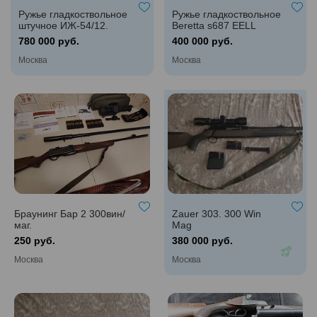
Ружье гладкоствольное
Ружье гладкоствольное
штучное ИЖ-54/12.
Beretta s687 EELL
Клеймо мастера
Diamond Pigeon 12/76
780 000 руб.
400 000 руб.
Лекомцев А. № x0001.
Выпуск 1958 г.
Москва
Москва
Браунинг Бар 2 300вин/
Zauer 303. 300 Win
маг.
Mag
250 руб.
380 000 руб.
Москва
Москва