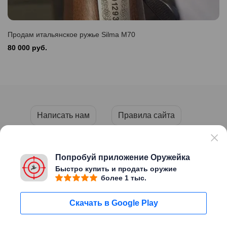
Продам итальянское ружье Silma M70
80 000 руб.
Написать нам
Правила сайта
Пользовательское соглашение
Политика конфиденциальности
Попробуй приложение Оружейка
Быстро купить и продать оружие
более 1 тыс.
Copyright © 2026 «ОРУЖЕЙКА»
Скачать в Google Play
Сайт создан
Migweb
Пользуясь этим сайтом Вы
Мне уже есть
подтверждаете, что вам исполнилось
18 лет
Написать нам