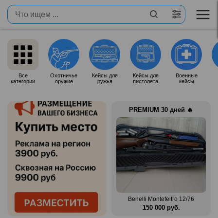
Все
Охотничье
Кейсы для
Кейсы для
Военные
категории
оружие
ружья
пистолета
кейсы
PREMIUM 30 дней 🔥
Продам итальянское ружье
n Mag
Silma M70
Benelli Montefeltro 12/76
.
80 000 руб.
150 000 руб.