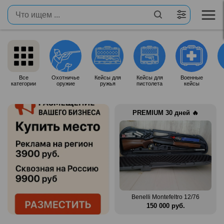
Все
Охотничье
Кейсы для
Кейсы для
Военные
категории
оружие
ружья
пистолета
кейсы
PREMIUM 30 дней 🔥
 12/76
Zauer 303. 300 Win Mag
Benelli Montefeltro 12/76
.
380 000 руб.
150 000 руб.