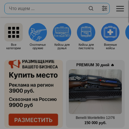
Все
Охотничье
Кейсы для
Кейсы для
Военные
категории
оружие
ружья
пистолета
кейсы
PREMIUM 30 дней 🔥
Продам итальянское ружье
n Mag
Silma M70
Benelli Montefeltro 12/76
.
80 000 руб.
150 000 руб.