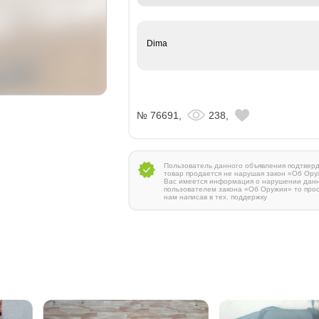
Dima
№ 76691,
238,
Пользователь данного объявления подтверди
товар продается не нарушая закон «Об Ору
Вас имеется информация о нарушении дан
пользователем закона «Об Оружии» то про
нам написав в тех. поддержку
Zauer 303. 300 Win Mag
380 000 руб.