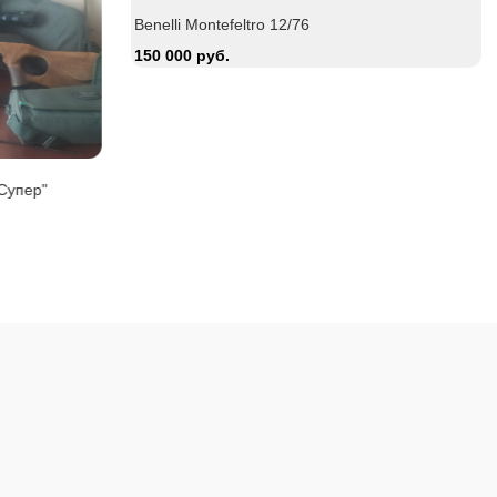
Benelli Montefeltro 12/76
150 000 руб.
Супер"
Карабин Вепрь
Zauer 303. 30
85 000 руб.
380 000 руб.