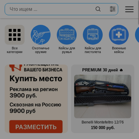
Все
Охотничье
Кейсы для
Кейсы для
Военные
категории
оружие
ружья
пистолета
кейсы
PREMIUM 30 дней 🔥
 12/76
Zauer 303. 300 Win Mag
Benelli Montefeltro 12/76
.
380 000 руб.
150 000 руб.