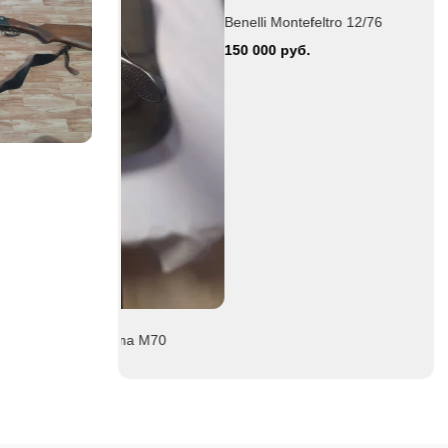
Benelli Montefeltro 12/76
150 000 руб.
Mag
Продам итальянское ружье Silma
Benelli Montef
M70
150 000 руб.
80 000 руб.
Silma M70