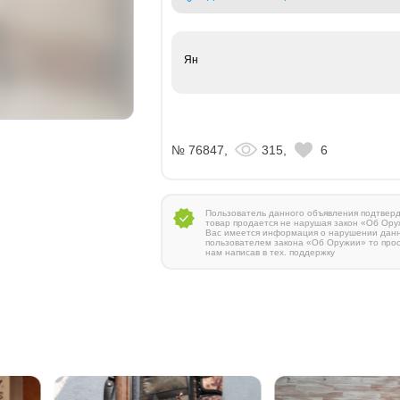
Ян
№ 76847,
315,
6
Пользователь данного объявления подтверди
товар продается не нарушая закон «Об Ору
Вас имеется информация о нарушении дан
пользователем закона «Об Оружии» то про
нам написав в тех. поддержку
03. 300 Win Mag
 руб.