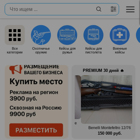
Все
Охотничье
Кейсы для
Кейсы для
Военные
категории
оружие
ружья
пистолета
кейсы
PREMIUM 30 дней 🔥
Продам итальянское ружье
n Mag
Silma M70
Benelli Montefeltro 12/76
.
80 000 руб.
150 000 руб.