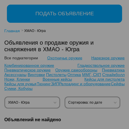
ПОДАТЬ ОБЪЯВЛЕНИЕ
Главная
ХМАО - Югра
Объявления о продаже оружия и
снаряжения в ХМАО - Югра
Все подкатегории
Охотничье оружие
Нарезное оружие
Комбинированное оружие
Гладкоствольное оружие
Пневматическое оружие
Оружие самообороны
Пневматика
Аксессуары
Винтовки
Пистолеты
Оптика
ММГ, СХП
Страйкболл
Ножи, Клинки
Военные кейсы
Кейсы для пистолета
Кейсы для ружья
Тюнинг
ЗИП
Релоадинг и оборудование
Сейфы
Сумки, Кобуры
ХМАО - Югра
Сортировка: по дате
Объявлений не найдено