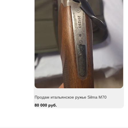
Be
15
Продам итальянское ружье Silma M70
80 000 руб.