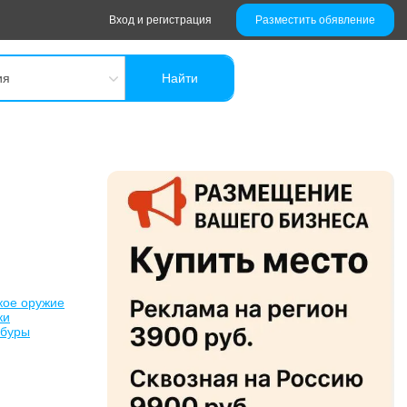
Вход и регистрация
Разместить обявление
ия
Найти
кое оружие
ки
обуры