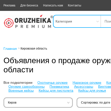
Реклама
Для бизнеса
Написать нам
Контакты
Категория
Главная
Кировская область
Объявления о продаже оруж
области
Все подкатегории
Охотничье оружие
Нарезное оружие
Ко
Оружие самообороны
Пневматика
Аксессуары
Винтов
Военные кейсы
Кейсы для пистолета
Кейсы для ружья
Киров
Сортировка: по дате