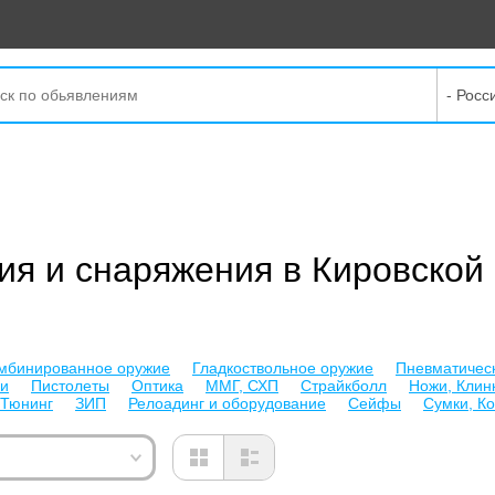
- Росс
ия и снаряжения в Кировской
мбинированное оружие
Гладкоствольное оружие
Пневматичес
ки
Пистолеты
Оптика
ММГ, СХП
Страйкболл
Ножи, Клин
Тюнинг
ЗИП
Релоадинг и оборудование
Сейфы
Сумки, К