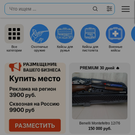
Все
Охотничье
Кейсы для
Кейсы для
Военные
категории
оружие
ружья
пистолета
кейсы
PREMIUM 30 дней 🔥
Продам итальянское ружье
n Mag
Silma M70
Benelli Montefeltro 12/76
.
80 000 руб.
150 000 руб.