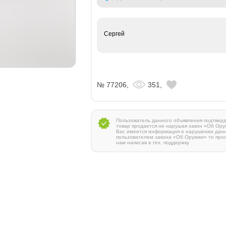
Сергей
№ 77206,
351,
Пользователь данного объявления подтверди
товар продается не нарушая закон «Об Ору
Вас имеется информация о нарушении дан
пользователем закона «Об Оружии» то про
нам написав в тех. поддержку
Zauer 303. 300 Win Mag
380 000 руб.