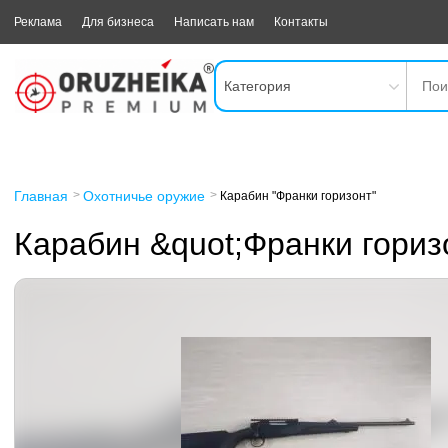
Реклама
Для бизнеса
Написать нам
Контакты
Категория
Главная
Охотничье оружие
Карабин "Франки горизонт"
Карабин &quot;Франки гориз