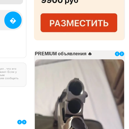
�
PREMIUM объявления 🔥
л , что его
жии» Если у
ным
сим сообщить