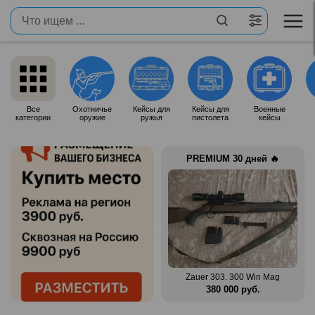
Все
Охотничье
Кейсы для
Кейсы для
Военные
категории
оружие
ружья
пистолета
кейсы
PREMIUM 30 дней 🔥
n Mag
Benelli Montefeltro 12/76
Zauer 303. 300 Win Mag
.
150 000 руб.
380 000 руб.