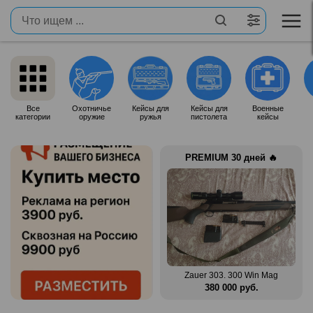
Все
Охотничье
Кейсы для
Кейсы для
Военные
категории
оружие
ружья
пистолета
кейсы
PREMIUM 30 дней 🔥
n Mag
Benelli Montefeltro 12/76
Zauer 303. 300 Win Mag
.
150 000 руб.
380 000 руб.