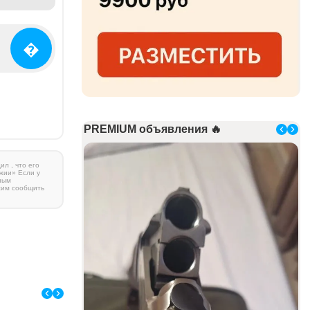
�
PREMIUM объявления 🔥
л , что его
жии» Если у
ным
сим сообщить