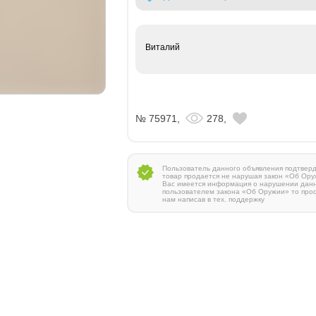
Виталий
№ 75971,
278,
Пользователь данного объявления подтверди
товар продается не нарушая закон «Об Ору
Вас имеется информация о нарушении дан
пользователем закона «Об Оружии» то про
нам написав в тех. поддержку
Zauer 303. 300 Win Mag
380 000 руб.