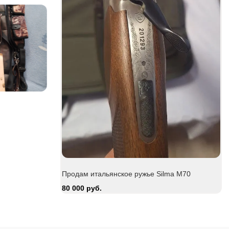
Be
15
Ружьё мр-43
Zauer 303. 30
30 000 руб.
380 000 руб.
Продам итальянское ружье Silma M70
80 000 руб.