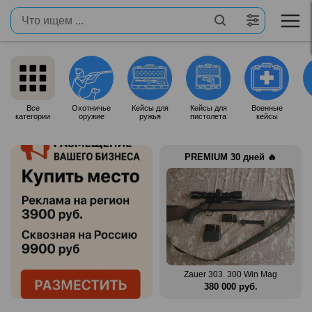
Все
Охотничье
Кейсы для
Кейсы для
Военные
категории
оружие
ружья
пистолета
кейсы
PREMIUM 30 дней 🔥
n Mag
Benelli Montefeltro 12/76
Zauer 303. 300 Win Mag
.
150 000 руб.
380 000 руб.