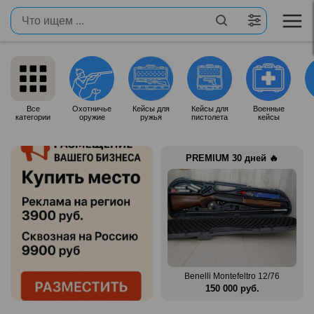
Все
Охотничье
Кейсы для
Кейсы для
Военные
категории
оружие
ружья
пистолета
кейсы
PREMIUM 30 дней 🔥
 12/76
Zauer 303. 300 Win Mag
Benelli Montefeltro 12/76
.
380 000 руб.
150 000 руб.