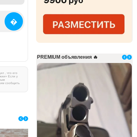
�
PREMIUM объявления 🔥
л , что его
жии» Если у
ным
сим сообщить