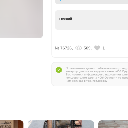
Евгений
№ 76726,
509,
1
Пользователь данного объявления подтверди
товар продается не нарушая закон «Об Ору
Вас имеется информация о нарушении дан
пользователем закона «Об Оружии» то про
нам написав в тех. поддержку
Zauer 303. 300 Win Mag
380 000 руб.