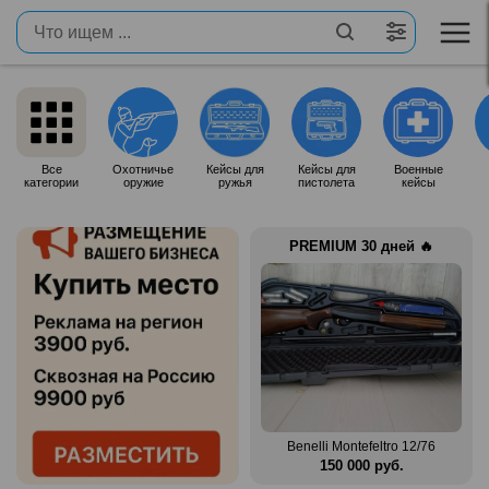
Все
Охотничье
Кейсы для
Кейсы для
Военные
категории
оружие
ружья
пистолета
кейсы
PREMIUM 30 дней 🔥
Продам итальянское ружье
n Mag
Silma M70
Benelli Montefeltro 12/76
.
80 000 руб.
150 000 руб.