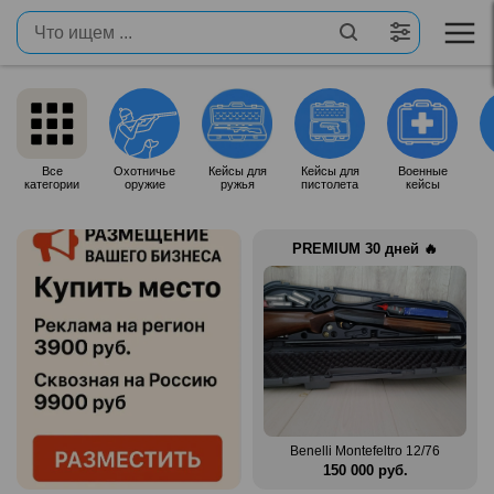
Все
Охотничье
Кейсы для
Кейсы для
Военные
категории
оружие
ружья
пистолета
кейсы
PREMIUM 30 дней 🔥
Продам итальянское ружье
n Mag
Silma M70
Benelli Montefeltro 12/76
.
80 000 руб.
150 000 руб.