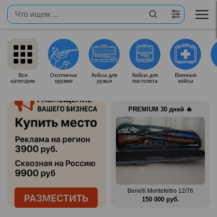
Все
Охотничье
Кейсы для
Кейсы для
Военные
категории
оружие
ружья
пистолета
кейсы
PREMIUM 30 дней 🔥
 12/76
Zauer 303. 300 Win Mag
Benelli Montefeltro 12/76
.
380 000 руб.
150 000 руб.