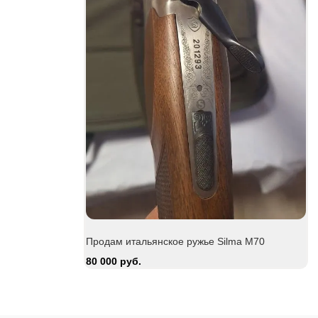
Be
15
Продам итальянское ружье Silma M70
80 000 руб.