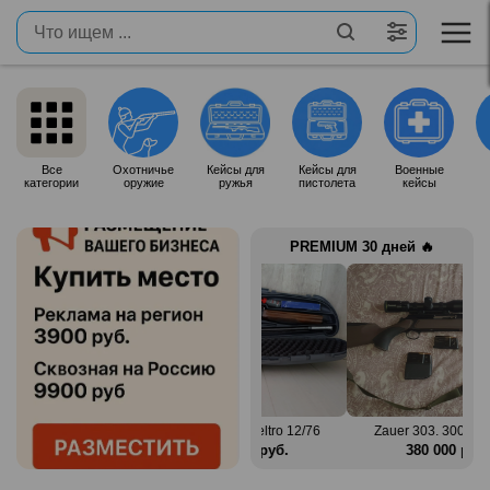
Все
Охотничье
Кейсы для
Кейсы для
Военные
категории
оружие
ружья
пистолета
кейсы
PREMIUM 30 дней 🔥
Win Mag
Benelli Montefeltro 12/76
Zauer 303. 300 Win Mag
б.
150 000 руб.
380 000 руб.