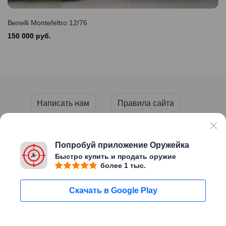
Benelli Montefeltro 12/76
150 000 руб.
Написать нам
Правила сайта
Пользовательское соглашение
Политика конфиденциальности
Попробуй приложение Оружейка
Быстро купить и продать оружие
более 1 тыс.
Copyright © 2026 «ОРУЖЕЙКА»
Скачать в Google Play
Сайт создан
Migweb
Пользуясь этим сайтом Вы
Мне уже есть
подтверждаете, что вам исполнилось
18 лет
Написать нам
18 лет
Поиск
Мой профиль