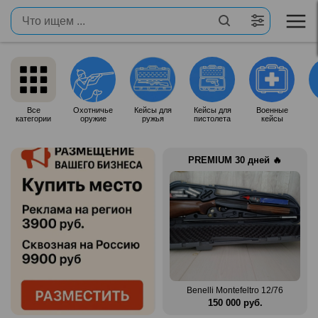
Все
Охотничье
Кейсы для
Кейсы для
Военные
категории
оружие
ружья
пистолета
кейсы
PREMIUM 30 дней 🔥
Продам итальянское ружье
n Mag
Silma M70
Benelli Montefeltro 12/76
.
80 000 руб.
150 000 руб.