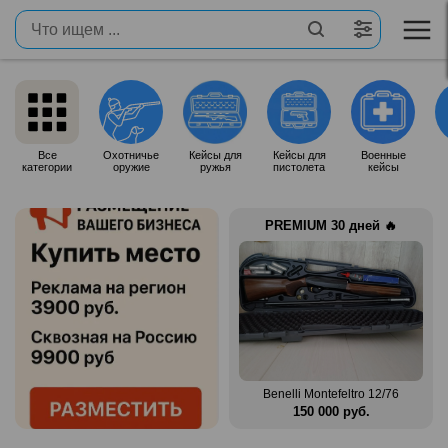
Все
Охотничье
Кейсы для
Кейсы для
Военные
категории
оружие
ружья
пистолета
кейсы
PREMIUM 30 дней 🔥
 12/76
Zauer 303. 300 Win Mag
Benelli Montefeltro 12/76
.
380 000 руб.
150 000 руб.