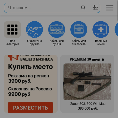
Все
Охотничье
Кейсы для
Кейсы для
Военные
категории
оружие
ружья
пистолета
кейсы
PREMIUM 30 дней 🔥
n Mag
Benelli Montefeltro 12/76
Zauer 303. 300 Win Mag
.
150 000 руб.
380 000 руб.