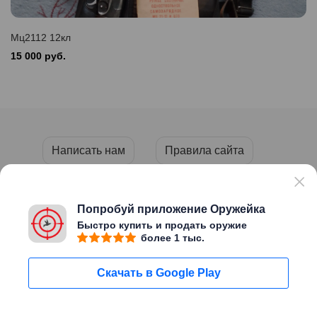
Мц2112 12кл
15 000 руб.
Написать нам
Правила сайта
Пользовательское соглашение
Политика конфиденциальности
Попробуй приложение Оружейка
Быстро купить и продать оружие
более 1 тыс.
Copyright © 2026 «ОРУЖЕЙКА»
Скачать в Google Play
Сайт создан
Migweb
Пользуясь этим сайтом Вы
Мне уже есть
подтверждаете, что вам исполнилось
18 лет
Написать нам
18 лет
Поиск
Мой профиль