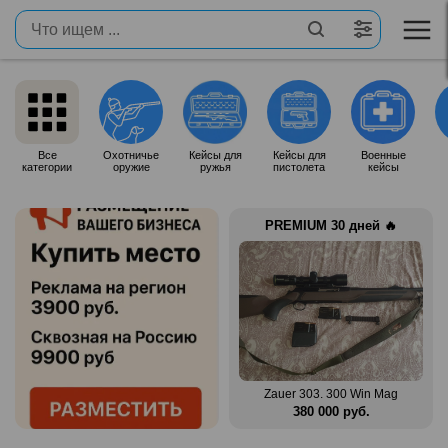
Все
Охотничье
Кейсы для
Кейсы для
Военные
категории
оружие
ружья
пистолета
кейсы
PREMIUM 30 дней 🔥
n Mag
Benelli Montefeltro 12/76
Zauer 303. 300 Win Mag
.
150 000 руб.
380 000 руб.