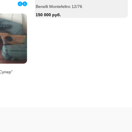
Benelli Montefeltro 12/76
150 000 руб.
Zauer 303. 300 Win Mag
Охотничий ка
380 000 руб.
15 000 руб.