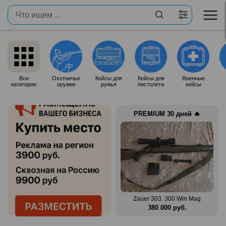
Все
Охотничье
Кейсы для
Кейсы для
Военные
категории
оружие
ружья
пистолета
кейсы
PREMIUM 30 дней 🔥
n Mag
Benelli Montefeltro 12/76
Zauer 303. 300 Win Mag
.
150 000 руб.
380 000 руб.