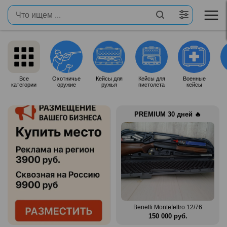
Все
Охотничье
Кейсы для
Кейсы для
Военные
категории
оружие
ружья
пистолета
кейсы
PREMIUM 30 дней 🔥
Продам итальянское ружье
n Mag
Silma M70
Benelli Montefeltro 12/76
.
80 000 руб.
150 000 руб.