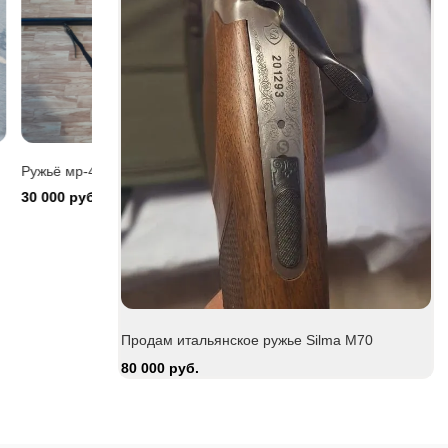
Be
15
Zauer 303. 300 Win Mag
Продам италь
M70
380 000 руб.
80 000 руб.
Продам итальянское ружье Silma M70
80 000 руб.