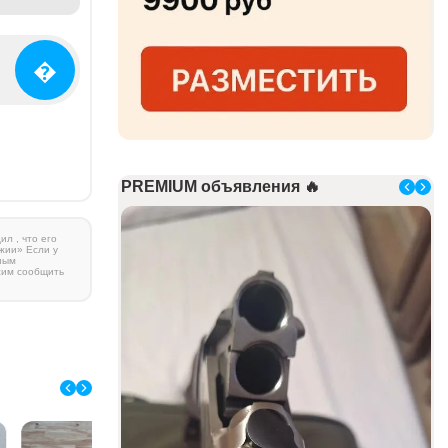
�
PREMIUM объявления 🔥
л , что его
жии» Если у
ным
сим сообщить