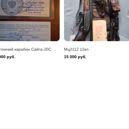
Montefeltro 12/76
 руб.
20С
Мц2112 12кл
Ружьё мр-43
15 000 руб.
30 000 руб.