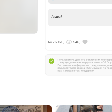
Андрей
№ 76961,
546,
Пользователь данного объявления подтверди
товар продается не нарушая закон «Об Ору
Вас имеется информация о нарушении дан
пользователем закона «Об Оружии» то про
нам написав в тех. поддержку
Zauer 303. 300 Win Mag
380 000 руб.