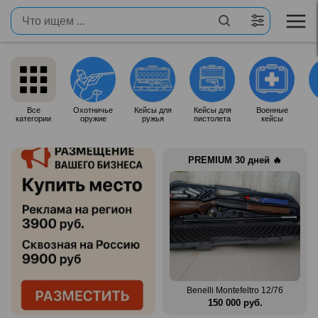
Все
Охотничье
Кейсы для
Кейсы для
Военные
категории
оружие
ружья
пистолета
кейсы
PREMIUM 30 дней 🔥
Продам итальянское ружье
n Mag
Silma M70
Benelli Montefeltro 12/76
.
80 000 руб.
150 000 руб.