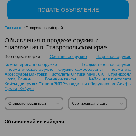
ПОДАТЬ ОБЪЯВЛЕНИЕ
Главная
Ставропольский край
Объявления о продаже оружия и
снаряжения в Ставропольском крае
Все подкатегории
Охотничье оружие
Нарезное оружие
Комбинированное оружие
Гладкоствольное оружие
Пневматическое оружие
Оружие самообороны
Пневматика
Аксессуары
Винтовки
Пистолеты
Оптика
ММГ, СХП
Страйкболл
Ножи, Клинки
Военные кейсы
Кейсы для пистолета
Кейсы для ружья
Тюнинг
ЗИП
Релоадинг и оборудование
Сейфы
Сумки, Кобуры
Ставропольский край
Сортировка: по дате
Объявлений не найдено