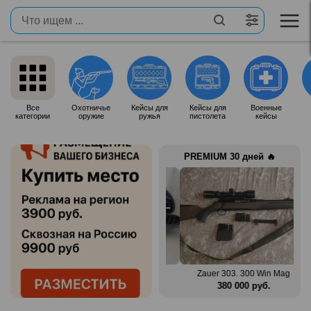
Все
Охотничье
Кейсы для
Кейсы для
Военные
категории
оружие
ружья
пистолета
кейсы
PREMIUM 30 дней 🔥
n Mag
Benelli Montefeltro 12/76
Zauer 303. 300 Win Mag
.
150 000 руб.
380 000 руб.