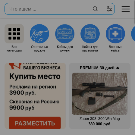
Все
Охотничье
Кейсы для
Кейсы для
Военные
категории
оружие
ружья
пистолета
кейсы
PREMIUM 30 дней 🔥
n Mag
Benelli Montefeltro 12/76
Zauer 303. 300 Win Mag
.
150 000 руб.
380 000 руб.