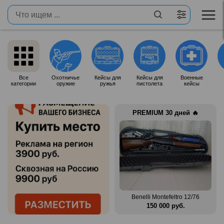
Все
Охотничье
Кейсы для
Кейсы для
Военные
категории
оружие
ружья
пистолета
кейсы
PREMIUM 30 дней 🔥
 12/76
Zauer 303. 300 Win Mag
Benelli Montefeltro 12/76
.
380 000 руб.
150 000 руб.