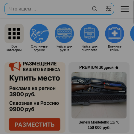
Все
Охотничье
Кейсы для
Кейсы для
Военные
категории
оружие
ружья
пистолета
кейсы
PREMIUM 30 дней 🔥
Продам итальянское ружье
n Mag
Silma M70
Benelli Montefeltro 12/76
.
80 000 руб.
150 000 руб.