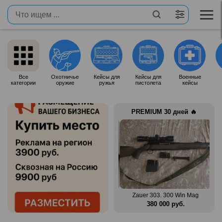
Все
Охотничье
Кейсы для
Кейсы для
Военные
категории
оружие
ружья
пистолета
кейсы
PREMIUM 30 дней 🔥
n Mag
Benelli Montefeltro 12/76
Zauer 303. 300 Win Mag
.
150 000 руб.
380 000 руб.