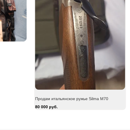
Be
15
Ружьё мр-43
Zauer 303. 30
30 000 руб.
380 000 руб.
Продам итальянское ружье Silma M70
80 000 руб.