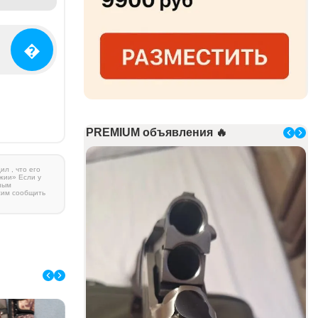
�
PREMIUM объявления 🔥
л , что его
жии» Если у
ным
сим сообщить