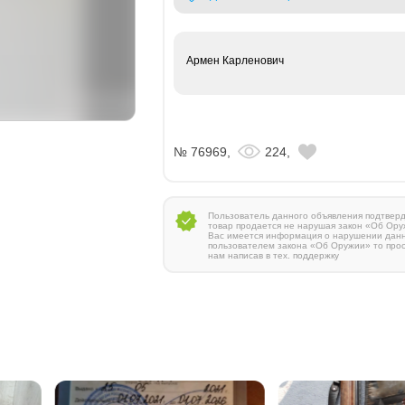
Армен Карленович
№ 76969,
224,
Пользователь данного объявления подтверди
товар продается не нарушая закон «Об Ору
Вас имеется информация о нарушении дан
пользователем закона «Об Оружии» то про
нам написав в тех. поддержку
Zauer 303. 300 Win Mag
380 000 руб.