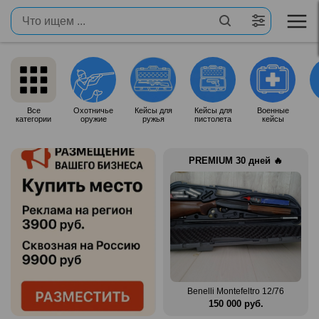
Все
Охотничье
Кейсы для
Кейсы для
Военные
категории
оружие
ружья
пистолета
кейсы
PREMIUM 30 дней 🔥
Продам итальянское ружье
n Mag
Silma M70
Benelli Montefeltro 12/76
.
80 000 руб.
150 000 руб.