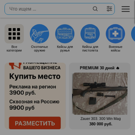
Все
Охотничье
Кейсы для
Кейсы для
Военные
категории
оружие
ружья
пистолета
кейсы
PREMIUM 30 дней 🔥
n Mag
Benelli Montefeltro 12/76
Zauer 303. 300 Win Mag
.
150 000 руб.
380 000 руб.