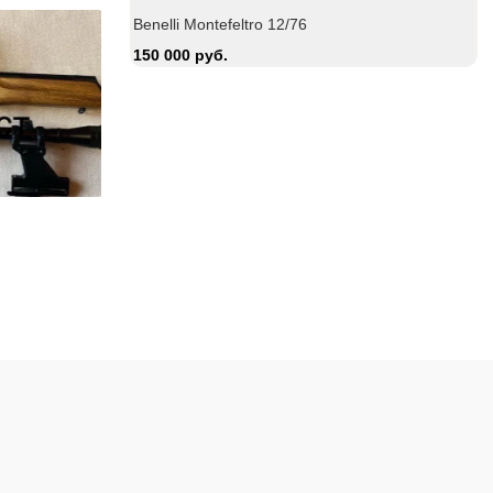
Benelli Montefeltro 12/76
150 000 руб.
Zauer 303. 300 Win Mag
Охотничий ка
380 000 руб.
15 000 руб.