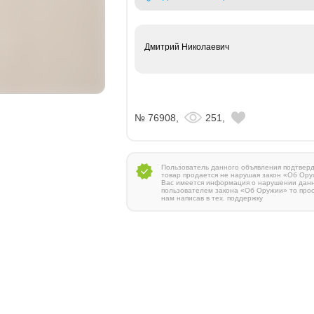
Дмитрий Николаевич
№ 76908,
251,
Пользователь данного объявления подтверди
товар продается не нарушая закон «Об Ору
Вас имеется информация о нарушении дан
пользователем закона «Об Оружии» то про
нам написав в тех. поддержку
Zauer 303. 300 Win Mag
380 000 руб.