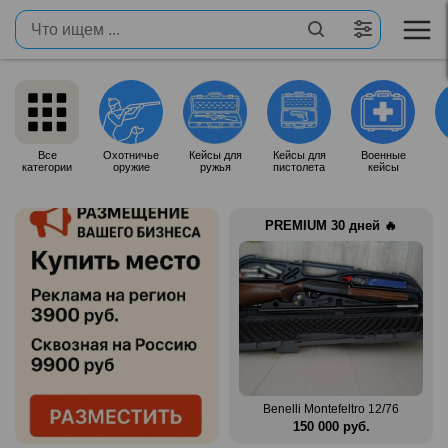
Все
Охотничье
Кейсы для
Кейсы для
Военные
категории
оружие
ружья
пистолета
кейсы
PREMIUM 30 дней 🔥
Продам итальянское ружье
n Mag
Silma M70
Benelli Montefeltro 12/76
.
80 000 руб.
150 000 руб.