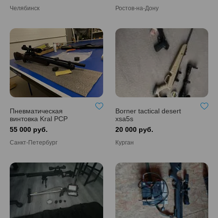
Челябинск
Ростов-на-Дону
Пневматическая
Borner tactical desert
винтовка Kral PCP
xsa5s
Puncher MAXI 3 дерево -
55 000 руб.
20 000 руб.
5.5 мм (3 Дж)
Санкт-Петербург
Курган