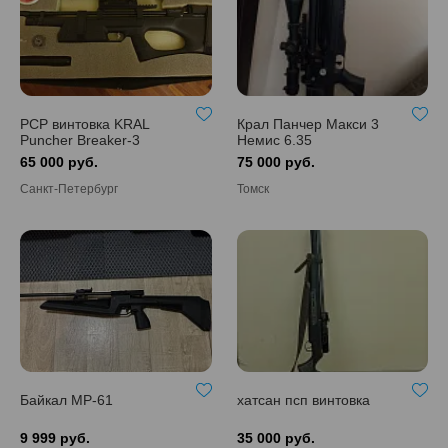
PCP винтовка KRAL
Крал Панчер Макси 3
Puncher Breaker-3
Немис 6.35
(Bullpup) 3 дж. Калибр:
65 000 руб.
75 000 руб.
6.35 мм
Санкт-Петербург
Томск
Байкал МР-61
хатсан псп винтовка
9 999 руб.
35 000 руб.