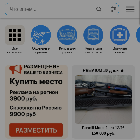
Все
Охотничье
Кейсы для
Кейсы для
Военные
категории
оружие
ружья
пистолета
кейсы
PREMIUM 30 дней 🔥
Продам итальянское ружье
n Mag
Silma M70
Benelli Montefeltro 12/76
.
80 000 руб.
150 000 руб.