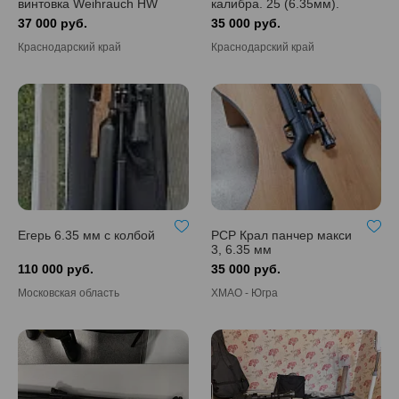
винтовка Weihrauch HW
калибра. 25 (6.35мм).
100 T PCP
37 000 руб.
35 000 руб.
Краснодарский край
Краснодарский край
Егерь 6.35 мм с колбой
РСР Крал панчер макси
3, 6.35 мм
110 000 руб.
35 000 руб.
Московская область
ХМАО - Югра