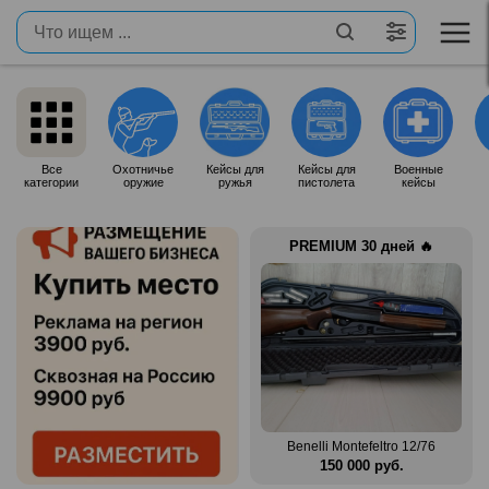
Все
Охотничье
Кейсы для
Кейсы для
Военные
категории
оружие
ружья
пистолета
кейсы
PREMIUM 30 дней 🔥
Продам итальянское ружье
n Mag
Silma M70
Benelli Montefeltro 12/76
.
80 000 руб.
150 000 руб.