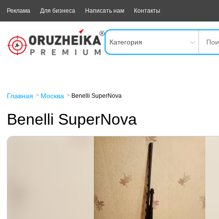
Реклама
Для бизнеса
Написать нам
Контакты
Категория
Главная
Москва
Benelli SuperNova
Benelli SuperNova