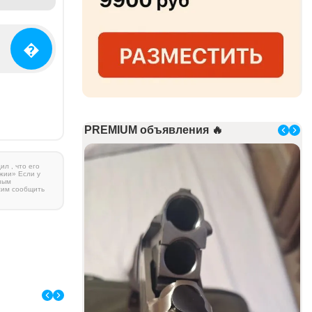
�
PREMIUM объявления 🔥
л , что его
жии» Если у
ным
сим сообщить