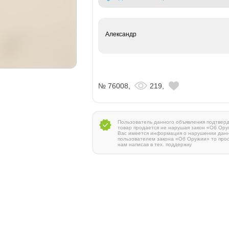
Александр
№ 76008,
219,
Пользователь данного объявления подтверди
товар продается не нарушая закон «Об Ору
Вас имеется информация о нарушении дан
пользователем закона «Об Оружии» то про
нам написав в тех. поддержку
Zauer 303. 300 Win Mag
380 000 руб.